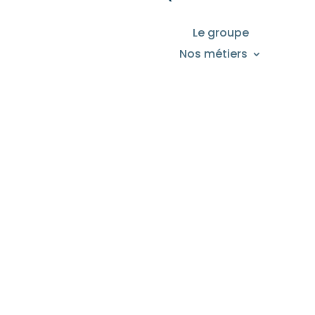
Le groupe
Nos métiers
Nos valeurs
Nos implantations
Recrutement
© 2020 Groupe T2MC
|