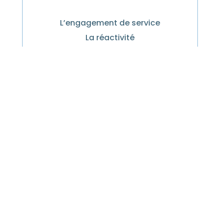
L’engagement de service
La réactivité
La proximité client
L’amélioration continue
La formation du personnel
La satisfaction client
L’innovation
 Tous droits réservés | Nettoyage et entretien de locaux 